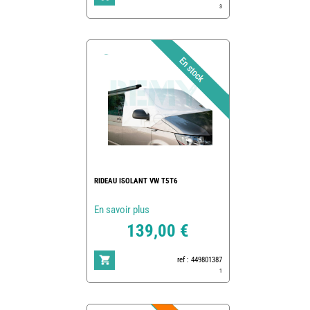
3
RIDEAU ISOLANT VW T5T6
En savoir plus
139,00 €
ref : 449801387
1