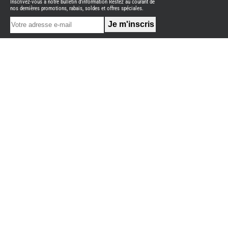
Inscrivez-vous à notre bulletin d'information Restez au courant de
NEUFS
nos dernières promotions, rabais, soldes et offres spéciales.
FOURGON
BENIMAR
FOURGON
DREAMER
FOURGON
FLORIUM
FOURGON
FREEDO
FOURGON
NOMADE
NATION
FOURGON
ROBETA
FOURGONS/VANS
OCCASION
ADRIA
BURSTNER
CARADO
KARMANN
MOBIL
PILOTE
ACCESSOIRES