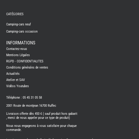
REMY
FRERES
CATÉGORIES
CAMPING-
CARS
NEUFS
Camping-cars neuf
Camping-cars occasion
CAMPING-
CAR
ADRIA
INFORMATIONS
CAMPING-
Contactez-nous
CAR
BENIMAR
Mentions Légales
RGPD - CONFIDENTIALITES
CAMPING-
CAR
Conditions générales de ventes
CARADO
Actualités
CAMPING-
CAR
Atelier et SAV
FLEURETTE
Vidéos Youtubes
CAMPING-
CAR
ITINEO
Téléphone : 05 45 31 05 58
CAMPING-
2001 Route de montjean 16700 Ruffec
CARS
OCCASION
Livraison offerte dès 450 € ( sauf produit hors gabarit
, merci de nous appeler pour ce type de produit)
CAMPING-
CAR
Nous nous engageons à vous satisfaire pour chaque
CARADO
commande.
FOURGONS/VANS