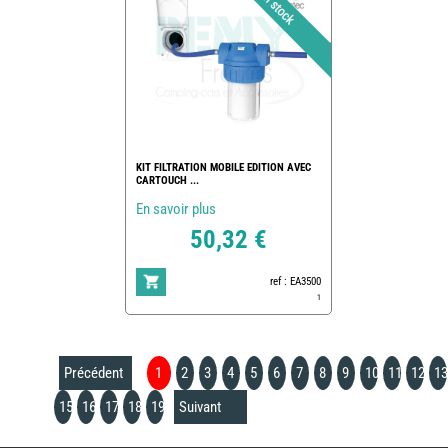
KIT FILTRATION MOBILE EDITION AVEC
CARTOUCH ...
En savoir plus
50,32 €
ref : EA3500
1
Précédent
1
2
3
4
5
6
7
8
9
10
11
12
13
15
16
17
18
19
Suivant