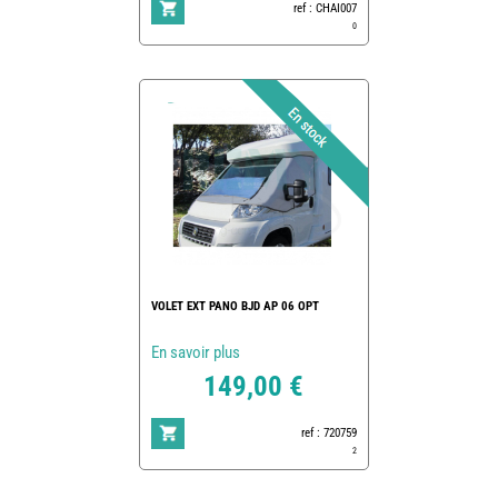
ref : CHAI007
0
VOLET EXT PANO BJD AP 06 OPT
En savoir plus
149,00 €
ref : 720759
2