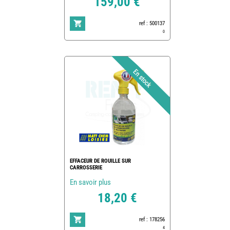
159,00 €
ref : 500137
0
EFFACEUR DE ROUILLE SUR
CARROSSERIE
En savoir plus
18,20 €
ref : 178256
4