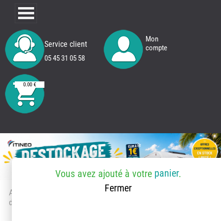
Mon
Service client
compte
05 45 31 05 58
0.00 €
panier
Vous avez ajouté
à votre
.
Fermer
Accueil
> Accessoires et pièces
détachées