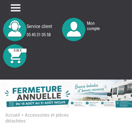
Mon
Service client
compte
05 45 31 05 58
0.00 €
Accueil
> Accessoires et pièces
détachées