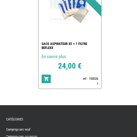
SACS ASPIRATEUR X5 + 1 FILTRE
BEFLEXX
En savoir plus
24,00 €
ref : 100026
4
REMY
FRERES
CATÉGORIES
CAMPING-
CARS
NEUFS
Camping-cars neuf
Camping-cars occasion