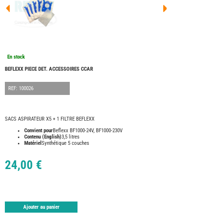
FOUR
DREA
FOUR
FLOR
FOUR
FREE
FOUR
En stock
NOMA
NATIO
BEFLEXX PIECE DET. ACCESSOIRES CCAR
FOUR
ROBE
REF: 100026
FOUR
OCCA
BURS
SACS ASPIRATEUR X5 + 1 FILTRE BEFLEXX
CARA
Convient pour
Beflexx BF1000-24V, BF1000-230V
Contenu (English)
3,5 litres
KARM
MOBI
Matériel
Synthétique 5 couches
PILOT
24,00 €
ACCE
ALAR
ARTS
DE
LA
Ajouter au panier
TABLE