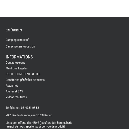
ASPIR
-
LAVA
CAME
GPS-
RADI
CHAU
CATÉGORIES
ET
CHAU
EAU
Camping-cars neuf
CLIMA
Camping-cars occasion
ET
GLACI
INFORMATIONS
ENERG
Contactez-nous
EQUI
INTER
Mentions Légales
EXTER
RGPD - CONFIDENTIALITES
FRON
Conditions générales de ventes
RUNN
Actualités
GAZ
Atelier et SAV
HUILE
Vidéos Youtubes
-
TRAI
-
Téléphone : 05 45 31 05 58
ADDIT
IMPRE
2001 Route de montjean 16700 Ruffec
3D
Livraison offerte dès 450 € ( sauf produit hors gabarit
PORTE
, merci de nous appeler pour ce type de produit)
VELO