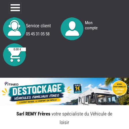
Mon
Service client
compte
05 45 31 05 58
0.00 €
Sarl REMY Frères
votre spécialiste du Véhicule de
REMY
FRERES
loisir
CAMPING
CARS