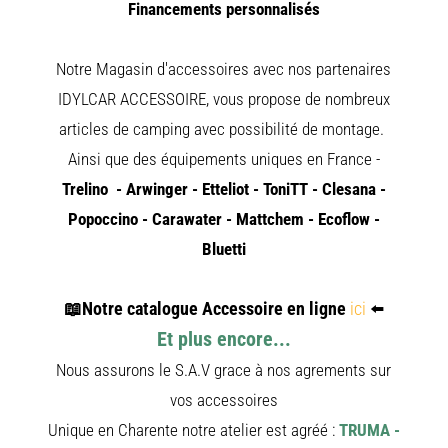
FOURGON
Financements personnalisés
DREAMER
FOURGON
FLORIUM
Notre Magasin d'accessoires avec nos partenaires
FOURGON
FREEDO
IDYLCAR ACCESSOIRE, vous propose de nombreux
FOURGON
NOMADE
articles de camping avec possibilité de montage.
NATION
Ainsi que des équipements uniques en France -
FOURGON
ROBETA
Trelino - Arwinger - Etteliot - ToniTT - Clesana -
FOURGO
OCCASIO
Popoccino - Carawater - Mattchem - Ecoflow -
BURSTNE
Bluetti
CARADO
KARMANN
MOBIL
📖
Notre catalogue Accessoire en ligne
ici
⬅️
PILOTE
Et plus encore...
ACCESSO
Nous assurons le S.A.V grace à nos agrements sur
ALARME
ARTS
vos accessoires
DE
LA
Unique en Charente notre atelier est agréé :
TRUMA -
TABLE