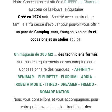
Notre Concession est située à
RUFFEC en Charente
NEUFS
au cœur de la Nouvelle-Aquitaine
CAMPING
CAR
Créé en 1974
notre Société avec sa structure
ADRIA
CAMPING
familiale n'a cessé d'évoluer pour pouvoir vous offrir
CAR
BENIMAR
un parc de Camping-cars, fourgon, van neufs et
CAMPING
CAR
occasions,et un atelier
équipé.
CARADO
CAMPING
CAR
FLEURETT
Un magasin de 300 M2
...
des techniciens formés
CAMPING
CAR
sur tous les équipements de vos camping-cars
ITINEO
CAMPING
Concessionnaire des marques -
AFFINITY -
CARS
OCCASIO
BENIMAR - FLEURETTE - FLORIUM - ADRIA -
CAMPING
ROBETA MOBIL - ITINEO - DREAMER - FREEDO -
CAR
CARADO
NOMADE NATION
FOURGO
NEUFS
Nous vous conseillons et vous accompagnons pour
FOURGON
votre projet avec des prix attractifs, et
des
BENIMAR