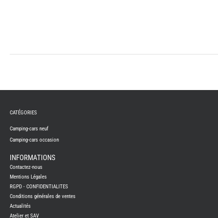
REMY
FRERES
CATÉGORIES
CAMPING-
CARS
NEUFS
Camping-cars neuf
Camping-cars occasion
CAMPING-
CAR
ADRIA
INFORMATIONS
CAMPING-
Contactez-nous
CAR
BENIMAR
Mentions Légales
RGPD - CONFIDENTIALITES
CAMPING-
CAR
Conditions générales de ventes
CARADO
Actualités
CAMPING-
CAR
Atelier et SAV