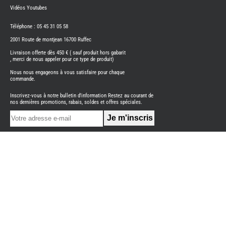
FLEURETTE
Vidéos Youtubes
CAMPING-
CAR
ITINEO
Téléphone : 05 45 31 05 58
CAMPING-
2001 Route de montjean 16700 Ruffec
CARS
OCCASION
Livraison offerte dès 450 € ( sauf produit hors gabarit
, merci de nous appeler pour ce type de produit)
CAMPING-
CAR
Nous nous engageons à vous satisfaire pour chaque
CARADO
commande.
FOURGONS/VANS
Inscrivez-vous à notre bulletin d'information Restez au courant de
NEUFS
nos dernières promotions, rabais, soldes et offres spéciales.
FOURGON
BENIMAR
FOURGON
DREAMER
FOURGON
FLORIUM
FOURGON
FREEDO
FOURGON
NOMADE
NATION
FOURGON
ROBETA
FOURGONS/VANS