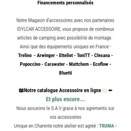
FOURGON
Financements personnalisés
DREAMER
FOURGON
FLORIUM
Notre Magasin d'accessoires avec nos partenaires
FOURGON
FREEDO
IDYLCAR ACCESSOIRE, vous propose de nombreux
FOURGON
NOMADE
articles de camping avec possibilité de montage.
NATION
Ainsi que des équipements uniques en France -
FOURGON
ROBETA
Trelino - Arwinger - Etteliot - ToniTT - Clesana -
FOURGO
OCCASIO
Popoccino - Carawater - Mattchem - Ecoflow -
ADRIA
Bluetti
BURSTNE
CARADO
📖
Notre catalogue Accessoire en ligne
ici
⬅️
KARMANN
MOBIL
Et plus encore...
PILOTE
Nous assurons le S.A.V grace à nos agrements sur
ACCESSO
ALARME
vos accessoires
ARTS
Unique en Charente notre atelier est agréé :
TRUMA -
DE
LA