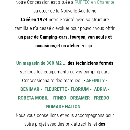
Notre Concession est située à
RUFFEC en Charente
NEUFS
au cœur de la Nouvelle-Aquitaine
CAMPING
CAR
Créé en 1974
notre Société avec sa structure
ADRIA
CAMPING
familiale n'a cessé d'évoluer pour pouvoir vous offrir
CAR
BENIMAR
un parc de Camping-cars, fourgon, van neufs et
CAMPING
CAR
occasions,et un atelier
équipé.
CARADO
CAMPING
CAR
FLEURETT
Un magasin de 300 M2
...
des techniciens formés
CAMPING
CAR
sur tous les équipements de vos camping-cars
ITINEO
CAMPING
Concessionnaire des marques -
AFFINITY -
CARS
OCCASIO
BENIMAR - FLEURETTE - FLORIUM - ADRIA -
CAMPING
ROBETA MOBIL - ITINEO - DREAMER - FREEDO -
CAR
CARADO
NOMADE NATION
FOURGO
NEUFS
Nous vous conseillons et vous accompagnons pour
FOURGON
votre projet avec des prix attractifs, et
des
BENIMAR