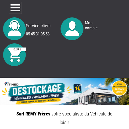
Mon
Service client
compte
05 45 31 05 58
0.00 €
Sarl REMY Frères
votre spécialiste du Véhicule de
REMY
FRERES
loisir
CAMPING
CARS