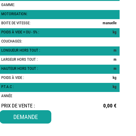
GAMME:
MOTORISATION:
BOITE DE VITESSE:
manuelle
POIDS À VIDE + OU - 5% :
kg
COUCHAGES:
LONGUEUR HORS TOUT :
m
LARGEUR HORS TOUT :
m
HAUTEUR HORS TOUT :
m
POIDS À VIDE :
kg
P.T.A.C :
kg
ANNÉE
PRIX DE VENTE :
0,00 €
DEMANDE