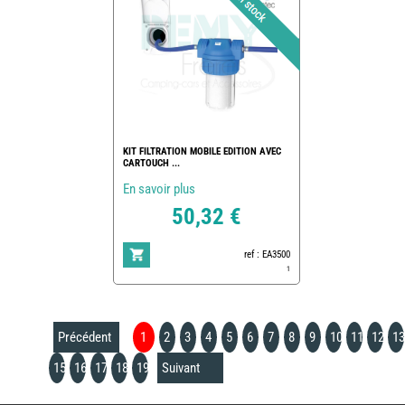
KIT FILTRATION MOBILE EDITION AVEC
CARTOUCH ...
En savoir plus
50,32 €
ref : EA3500
1
Précédent
1
2
3
4
5
6
7
8
9
10
11
12
13
15
16
17
18
19
Suivant