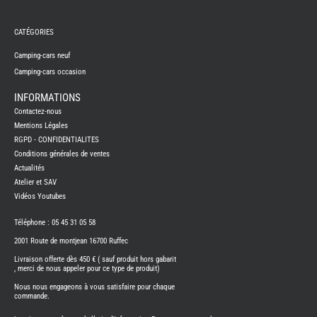
REMY
FRERES
CATÉGORIES
CAMPING-
CARS
NEUFS
Camping-cars neuf
Camping-cars occasion
CAMPING-
CAR
ADRIA
INFORMATIONS
CAMPING-
Contactez-nous
CAR
BENIMAR
Mentions Légales
RGPD - CONFIDENTIALITES
CAMPING-
CAR
Conditions générales de ventes
CARADO
Actualités
CAMPING-
CAR
Atelier et SAV
FLEURETTE
Vidéos Youtubes
CAMPING-
CAR
ITINEO
Téléphone : 05 45 31 05 58
CAMPING-
2001 Route de montjean 16700 Ruffec
CARS
OCCASION
Livraison offerte dès 450 € ( sauf produit hors gabarit
, merci de nous appeler pour ce type de produit)
CAMPING-
CAR
Nous nous engageons à vous satisfaire pour chaque
CARADO
commande.
FOURGONS/VANS