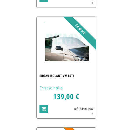
3
RIDEAU ISOLANT VW T5T6
En savoir plus
139,00 €
ref : 449801387
1