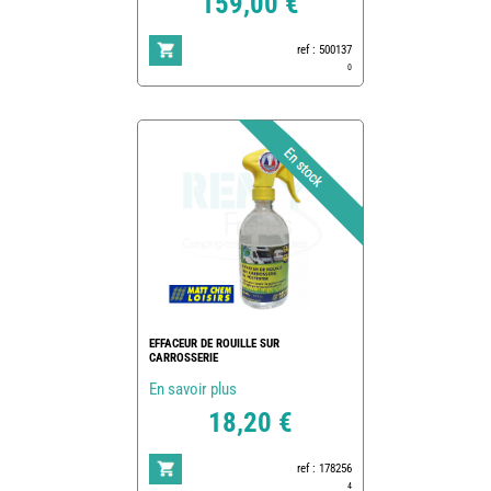
159,00 €
ref : 500137
0
EFFACEUR DE ROUILLE SUR
CARROSSERIE
En savoir plus
18,20 €
ref : 178256
4