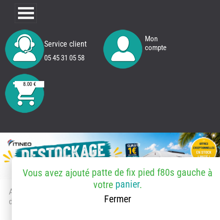
Mon
Service client
compte
05 45 31 05 58
8.00 €
patte de fix pied f80s gauche
Vous avez ajouté
à
panier
votre
.
Accueil
> Accessoires et pièces
Fermer
détachées