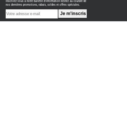
Inscrivez-vous à notre bulletin d'information Restez au courant de
NEUFS
nos dernières promotions, rabais, soldes et offres spéciales.
FOURGON
BENIMAR
FOURGON
DREAMER
FOURGON
FLORIUM
FOURGON
FREEDO
FOURGON
NOMADE
NATION
FOURGON
ROBETA
FOURGONS/VANS
OCCASION
ADRIA
BURSTNER
CARADO
KARMANN
MOBIL
PILOTE
ACCESSOIRES