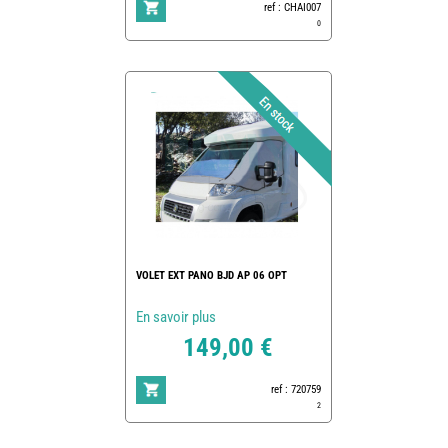
ref : CHAI007
0
VOLET EXT PANO BJD AP 06 OPT
En savoir plus
149,00 €
ref : 720759
2