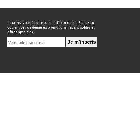
CAMPING-
CARS
NEUFS
Inscrivez-vous à notre bulletin d'information Restez au
CAMPING-
courant de nos dernières promotions, rabais, soldes et
CAR
offres spéciales.
ADRIA
CAMPING-
CAR
BENIMAR
CAMPING-
CAR
CARADO
CAMPING-
CAR
FLEURETTE
CAMPING-
CAR
ITINEO
CAMPING-
CARS
OCCASION