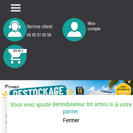
Mon
Service client
compte
05 45 31 05 58
189.00 €
demodulateur tnt armis iii
Vous avez ajouté
à votre
panier
.
Accueil
> Accessoires et pièces
Fermer
détachées