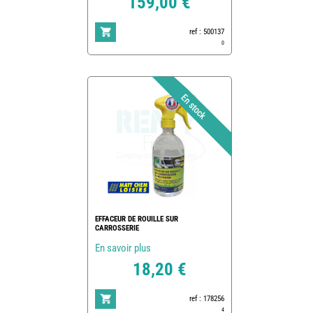
159,00 €
ref : 500137
0
EFFACEUR DE ROUILLE SUR
CARROSSERIE
En savoir plus
18,20 €
ref : 178256
4