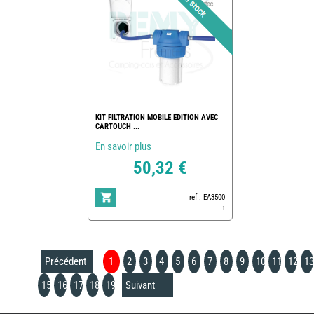
KIT FILTRATION MOBILE EDITION AVEC
CARTOUCH ...
En savoir plus
50,32 €
ref : EA3500
1
Précédent
1
2
3
4
5
6
7
8
9
10
11
12
13
15
16
17
18
19
Suivant