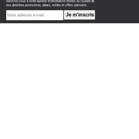
Inscrivez-vous à notre bulletin d'information Restez au courant de
NEUFS
nos dernières promotions, rabais, soldes et offres spéciales.
FOURGON
BENIMAR
FOURGON
DREAMER
FOURGON
FLORIUM
FOURGON
FREEDO
FOURGON
NOMADE
NATION
FOURGON
ROBETA
FOURGONS/VANS
OCCASION
ADRIA
BURSTNER
CARADO
KARMANN
MOBIL
PILOTE
ACCESSOIRES