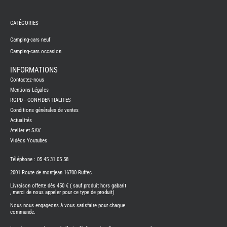
REMY
FRERES
CATÉGORIES
CAMPING-
CARS
NEUFS
Camping-cars neuf
Camping-cars occasion
CAMPING-
CAR
ADRIA
INFORMATIONS
CAMPING-
Contactez-nous
CAR
BENIMAR
Mentions Légales
RGPD - CONFIDENTIALITES
CAMPING-
CAR
Conditions générales de ventes
CARADO
Actualités
CAMPING-
CAR
Atelier et SAV
FLEURETTE
Vidéos Youtubes
CAMPING-
CAR
ITINEO
Téléphone : 05 45 31 05 58
CAMPING-
2001 Route de montjean 16700 Ruffec
CARS
OCCASION
Livraison offerte dès 450 € ( sauf produit hors gabarit
, merci de nous appeler pour ce type de produit)
CAMPING-
CAR
Nous nous engageons à vous satisfaire pour chaque
CARADO
commande.
FOURGONS/VANS