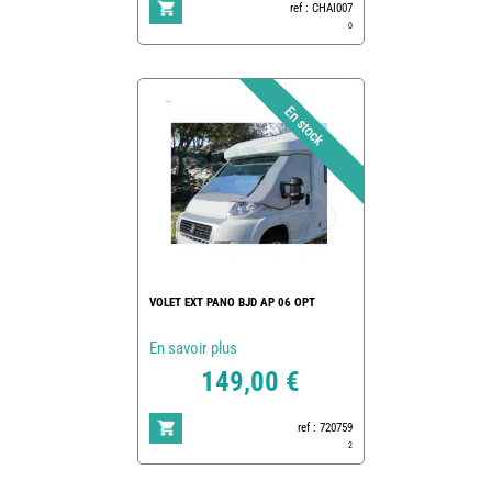
ref : CHAI007
0
VOLET EXT PANO BJD AP 06 OPT
En savoir plus
149,00 €
ref : 720759
2