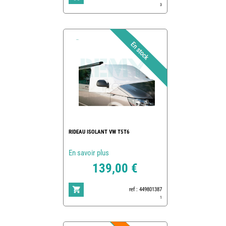
3
RIDEAU ISOLANT VW T5T6
En savoir plus
139,00 €
ref : 449801387
1