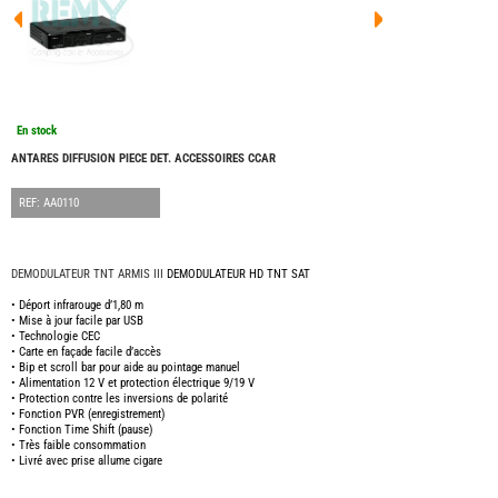
FOUR
DREA
FOUR
FLOR
FOUR
FREE
FOUR
En stock
NOMA
NATIO
ANTARES DIFFUSION PIECE DET. ACCESSOIRES CCAR
FOUR
ROBE
REF: AA0110
FOUR
OCCA
ADRI
DEMODULATEUR HD TNT SAT
DEMODULATEUR TNT ARMIS III
BURS
• Déport infrarouge d’1,80 m
CARA
• Mise à jour facile par USB
• Technologie CEC
KARM
• Carte en façade facile d’accès
MOBI
• Bip et scroll bar pour aide au pointage manuel
PILOT
• Alimentation 12 V et protection électrique 9/19 V
• Protection contre les inversions de polarité
ACCE
• Fonction PVR (enregistrement)
• Fonction Time Shift (pause)
ALAR
• Très faible consommation
• Livré avec prise allume cigare
ARTS
DE
LA