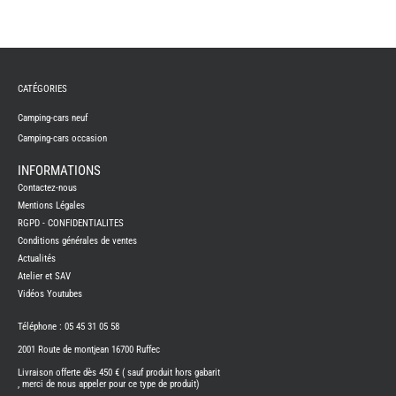
-
-
CATÉGORIES
Camping-cars neuf
Camping-cars occasion
INFORMATIONS
-
Contactez-nous
-
Mentions Légales
RGPD - CONFIDENTIALITES
Conditions générales de ventes
Actualités
Atelier et SAV
Vidéos Youtubes
Téléphone : 05 45 31 05 58
2001 Route de montjean 16700 Ruffec
Livraison offerte dès 450 € ( sauf produit hors gabarit
, merci de nous appeler pour ce type de produit)