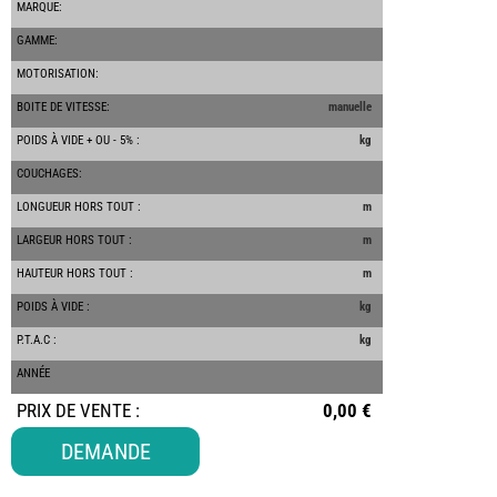
MARQUE:
GAMME:
MOTORISATION:
BOITE DE VITESSE:
manuelle
POIDS À VIDE + OU - 5% :
kg
-
COUCHAGES:
LONGUEUR HORS TOUT :
m
LARGEUR HORS TOUT :
m
HAUTEUR HORS TOUT :
m
POIDS À VIDE :
kg
P.T.A.C :
kg
ANNÉE
PRIX DE VENTE :
0,00 €
-
-
DEMANDE