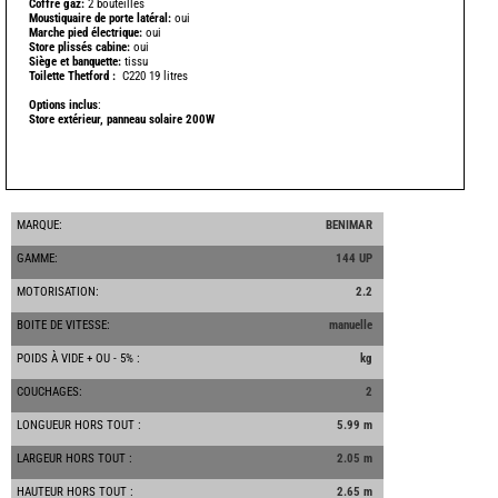
Coffre gaz:
2 bouteilles
-
Moustiquaire de porte latéral:
oui
Marche pied électrique:
oui
Store plissés cabine:
oui
Siège et banquette:
tissu
Toilette Thetford :
C220 19 litres
-
Options inclus
:
Store extérieur, panneau solaire 200W
-
MARQUE:
BENIMAR
-
GAMME:
144 UP
MOTORISATION:
2.2
BOITE DE VITESSE:
manuelle
POIDS À VIDE + OU - 5% :
kg
COUCHAGES:
2
LONGUEUR HORS TOUT :
5.99 m
LARGEUR HORS TOUT :
2.05 m
HAUTEUR HORS TOUT :
2.65 m