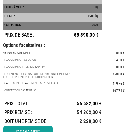
POIDS À VIDE :
kg
P.T.A.C :
3500 kg
COLLECTION
2026
PRIX DE BASE :
55 590,00 €
Options facultatives :
- BANDE PLAQUE IMMAT
0,00 €
- PLAQUE IMMATRICULATION
14,50 €
- PLAQUE IMMAT PRESTIGE 520X110
0,00 €
- FORFAIT MISE A DISPOSITION: PREPARATION ET MISE A LA
450,00 €
ROUTE. EXPLICATION DU FONCTIONNEMENT
- CARTE GRISE DEPARTEMENT 16 - 7 CV FICAUX
419,76 €
- CONFECTION CARTE GRISE
107,74 €
PRIX TOTAL
:
56 582,00 €
PRIX REMISÉ :
54 362,00 €
SOIT UNE REMISE DE :
2 220,00 €