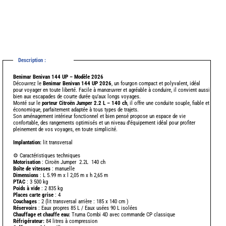
Description :
-
Benimar Benivan 144 UP – Modèle 2026
Découvrez le
Benimar Benivan 144 UP 2026
, un fourgon compact et polyvalent, idéal
pour voyager en toute liberté. Facile à manœuvrer et agréable à conduire, il convient aussi
bien aux escapades de courte durée qu’aux longs voyages.
Monté sur le
porteur Citroën Jumper 2.2 L – 140 ch
, il offre une conduite souple, fiable et
économique, parfaitement adaptée à tous types de trajets.
Son aménagement intérieur fonctionnel et bien pensé propose un espace de vie
confortable, des rangements optimisés et un niveau d’équipement idéal pour profiter
pleinement de vos voyages, en toute simplicité.
Implantation:
lit transversal
⚙️ Caractéristiques techniques
Motorisation
: Ciroën Jumper 2.2L 140 ch
Boîte de vitesses
: manuelle
Dimensions
: L 5.99 m x l 2,05 m x h 2,65 m
PTAC
: 3 500 kg
-
Poids à vide
: 2 835 kg
Places carte grise
: 4
-
Couchages
: 2 (lit transversal arrière : 185 x 140 cm )
Réservoirs
: Eaux propres 85 L / Eaux usées 90 L isolées
Chauffage
et chauffe eau:
Truma Combi 4D avec commande CP classique
Réfrigérateur:
84 litres à compression