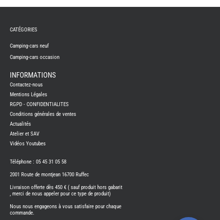
NEUF
CAMP
CAR
CATÉGORIES
ADRI
CAMP
Camping-cars neuf
CAR
BENI
Camping-cars occasion
CAMP
CAR
INFORMATIONS
CARA
Contactez-nous
CAMP
CAR
Mentions Légales
FLEUR
RGPD - CONFIDENTIALITES
CAMP
Conditions générales de ventes
CAR
ITINE
Actualités
Atelier et SAV
CAMP
CAR
Vidéos Youtubes
OCCA
Téléphone : 05 45 31 05 58
CAMP
CAR
CARA
2001 Route de montjean 16700 Ruffec
FOUR
Livraison offerte dès 450 € ( sauf produit hors gabarit
NEUF
, merci de nous appeler pour ce type de produit)
FOUR
Nous nous engageons à vous satisfaire pour chaque
BENI
commande.