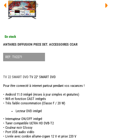
FOUR
DREA
FOUR
FLOR
FOUR
FREE
FOUR
En stock
NOMA
NATIO
ANTARES DIFFUSION PIECE DET. ACCESSOIRES CCAR
FOUR
ROBE
REF: TV2271
FOUR
OCCA
ADRI
TV 22'' SMART DVD
TV 22 SMART DVD
BURS
Pour être connecté à internet partout pendant vos vacances !
CARA
• Android 11.0 intégré (mises à jour simples et gratuites)
KARM
• Wifi et fonction CAST intégrés
MOBI
• Très faible consommation (Classe F / 20 W)
PILOT
Lecteur DVD intégré
ACCE
• Interrupteur ON/OFF intégré
• Tuner compatible ULTRA HD DVB-T2
ALAR
• Couleur noir Glossy
ARTS
• Port USB audio vidéo
DE
• Livrée avec cordon allume-cigare 12 V et prise 220 V
LA