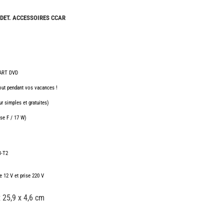
CAMPING-
CARS
 DET. ACCESSOIRES CCAR
NEUFS
CAMPING-
CAR
ADRIA
ART DVD
CAMPING-
CAR
tout pendant vos vacances !
BENIMAR
ur simples et gratuites)
CAMPING-
CAR
se F / 17 W)
CARADO
CAMPING-
CAR
B-T2
FLEURETTE
CAMPING-
e 12 V et prise 220 V
CAR
ITINEO
x 25,9 x 4,6 cm
CAMPING-
CARS
OCCASION