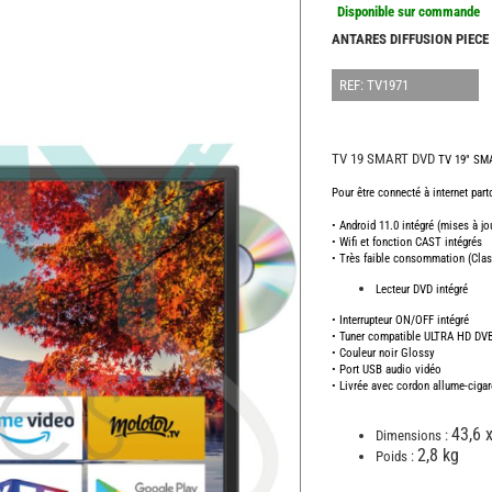
Disponible sur commande
ANTARES DIFFUSION PIECE
REF: TV1971
TV 19 SMART DVD
TV 19" SM
Pour être connecté à internet par
• Android 11.0 intégré (mises à jo
• Wifi et fonction CAST intégrés
• Très faible consommation (Clas
Lecteur DVD intégré
• Interrupteur ON/OFF intégré
• Tuner compatible ULTRA HD DV
• Couleur noir Glossy
• Port USB audio vidéo
• Livrée avec cordon allume-cigar
43,6 
Dimensions :
2,8 kg
Poids :