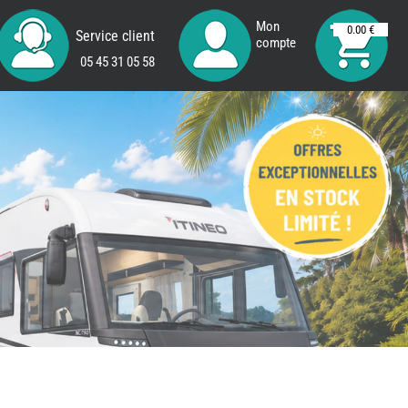
Mon
0.00 €
Service client
compte
05 45 31 05 58
REMY
FRERES