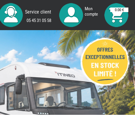
Mon
0.00 €
Service client
compte
05 45 31 05 58
REMY
FRERES