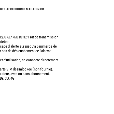
CAMPING-
CARS
 DET. ACCESSOIRES MAGASIN CC
NEUFS
CAMPING-
CAR
ADRIA
Kit de transmission
IQUE ALARME DETECT
CAMPING-
-detect
CAR
age d'alerte sur jusqu'à 6 numéros de
BENIMAR
n cas de déclenchement de l'alarme
CAMPING-
CAR
 et d'utilisation, se connecte directement
CARADO
arte SIM désimlockée (non fournie).
CAMPING-
érateur, avec ou sans abonnement.
CAR
2G, 3G, 4G
FLEURETTE
CAMPING-
CAR
ITINEO
CAMPING-
CARS
OCCASION