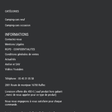
REMY
FRERES
CATÉGORIES
CAMPING-
CARS
NEUFS
Camping-cars neuf
Camping-cars occasion
CAMPING-
CAR
ADRIA
INFORMATIONS
CAMPING-
Contactez-nous
CAR
BENIMAR
Mentions Légales
RGPD - CONFIDENTIALITES
CAMPING-
CAR
Conditions générales de ventes
CARADO
Actualités
CAMPING-
CAR
Atelier et SAV
FLEURETTE
Vidéos Youtubes
CAMPING-
CAR
ITINEO
Téléphone : 05 45 31 05 58
CAMPING-
2001 Route de montjean 16700 Ruffec
CARS
OCCASION
Livraison offerte dès 450 € ( sauf produit hors gabarit
, merci de nous appeler pour ce type de produit)
CAMPING-
CAR
Nous nous engageons à vous satisfaire pour chaque
CARADO
commande.
FOURGONS/VANS