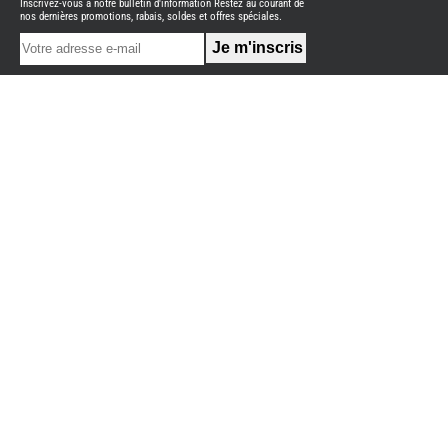
Inscrivez-vous à notre bulletin d'information Restez au courant de
NEUFS
nos dernières promotions, rabais, soldes et offres spéciales.
FOURGON
BENIMAR
FOURGON
DREAMER
FOURGON
FLORIUM
FOURGON
FREEDO
FOURGON
NOMADE
NATION
FOURGON
ROBETA
FOURGONS/VANS
OCCASION
ADRIA
BURSTNER
CARADO
KARMANN
MOBIL
PILOTE
ACCESSOIRES