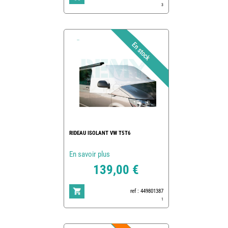
3
RIDEAU ISOLANT VW T5T6
En savoir plus
139,00 €
ref : 449801387
1