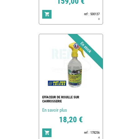
159,00 €
ref : 500137
0
EFFACEUR DE ROUILLE SUR
CARROSSERIE
En savoir plus
18,20 €
ref : 178256
4