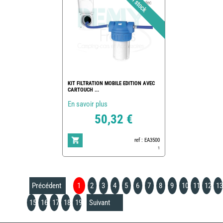
KIT FILTRATION MOBILE EDITION AVEC
CARTOUCH ...
En savoir plus
50,32 €
ref : EA3500
1
Précédent
1
2
3
4
5
6
7
8
9
10
11
12
13
15
16
17
18
19
Suivant