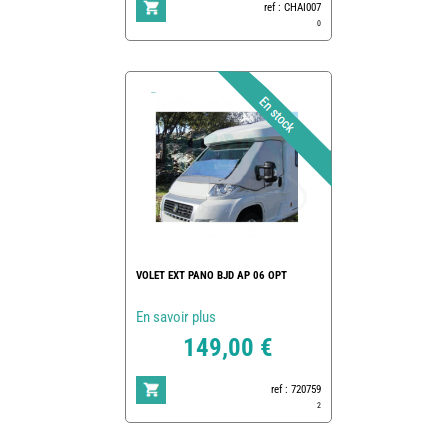
ref : CHAI007
0
VOLET EXT PANO BJD AP 06 OPT
En savoir plus
149,00 €
ref : 720759
2