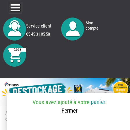
Mon
Service client
compte
05 45 31 05 58
0.00 €
panier
Vous avez ajouté
à votre
.
Fermer
Accueil
> Accessoires et pièces
détachées