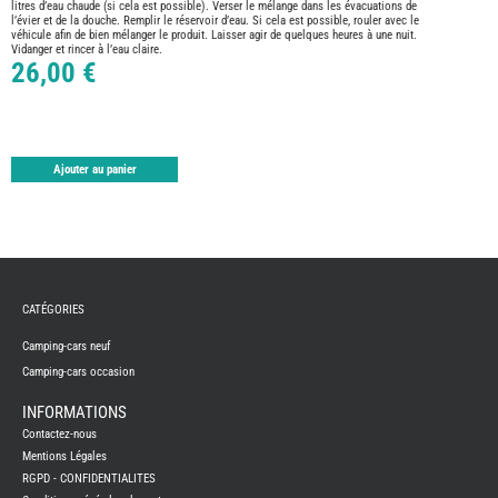
TABLE
litres d’eau chaude (si cela est possible). Verser le mélange dans les évacuations de
l’évier et de la douche. Remplir le réservoir d’eau. Si cela est possible, rouler avec le
ASPIR
véhicule afin de bien mélanger le produit. Laisser agir de quelques heures à une nuit.
-
Vidanger et rincer à l’eau claire.
LAVA
26,00 €
CAME
GPS-
RADI
CHAU
ET
CHAU
Ajouter au panier
EAU
CLIMA
ET
GLACI
ENERG
EQUI
INTER
EXTER
CATÉGORIES
FRON
RUNN
Camping-cars neuf
GAZ
Camping-cars occasion
HUILE
-
INFORMATIONS
TRAI
-
Contactez-nous
ADDIT
Mentions Légales
IMPRE
RGPD - CONFIDENTIALITES
3D