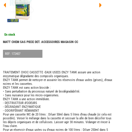
FOUR
DREA
FOUR
FLOR
FOUR
FREE
FOUR
En stock
NOMA
NATIO
MATT CHEM SAS PIECE DET. ACCESSOIRES MAGASIN CC
FOUR
ROBE
REF: 172407
FOUR
OCCA
ADRI
TRAITEMENT CHOC CASSETTE -EAUX USEES ENZY TANK assure une action
enzymatique dégradante des composés organiques.
BURS
ENZY TANK permet de nettoyer et assainir les réservoirs d’eaux usées (grises), d’eaux
CARA
noires et les cassettes.
ENZY TANK est sans action biocide :
KARM
• Sans perturbation du processus naturel de biodégradabilité.
MOBI
• Sans nuisance pour les micro-organismes.
ENZY TANK a une action immédiate.
PILOT
- DESTRUCTEUR d’ODEURS
- DÉGRADANT ENZYMATIQUE
ACCE
- ODORIFÉRANT RÉMANENT
Pour une cassette WC de 20 litres : Diluer 50ml dans 5 litres d’eau chaude (si cela est
ALAR
possible). Verser le mélange dans la cassette et secouer la afin de bien décoller tous
les dépots organiques et de celluloses. Laisser agir 30 minutes. Vidanger et rincer à
ARTS
l’eau claire.
DE
Pour un réservoir d’eaux usées ou d’eaux noires de 100 litres : Diluer 250ml dans 5
LA