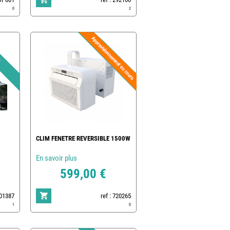
0
2
CLIM FENETRE REVERSIBLE 1500W
En savoir plus
599,00 €
801387
ref : 720265
1
0