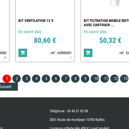
KIT VENTILATION 12 V
KIT FILTRATION MOBILE EDIT
AVEC CARTOUCH ...
En savoir plus
En savoir plus
80,60 €
50,32 €
78430
ref : A0000501
ref : 
19
1
1
2
3
4
5
6
7
8
9
10
11
12
13
Suivant
Téléphone : 05 45 31 05 58
2001 Route de montjean 16700 Ruffec
Livraison offerte dès 450 € ( sauf produit
ES