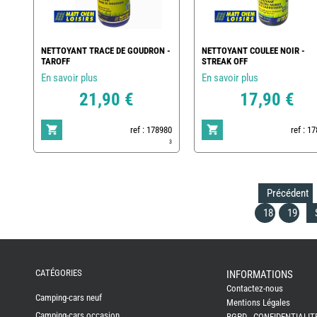
NETTOYANT TRACE DE GOUDRON -
NETTOYANT COULEE NOIR -
TAROFF
STREAK OFF
En savoir plus
En savoir plus
21,90 €
17,90 €
ref : 178980
ref : 1
3
Précédent
18
19
REMY
FRERES
CATÉGORIES
INFORMATIONS
Contactez-nous
CAMPING-
Camping-cars neuf
CARS
Mentions Légales
NEUFS
Camping-cars occasion
RGPD - CONFIDENTIALIT