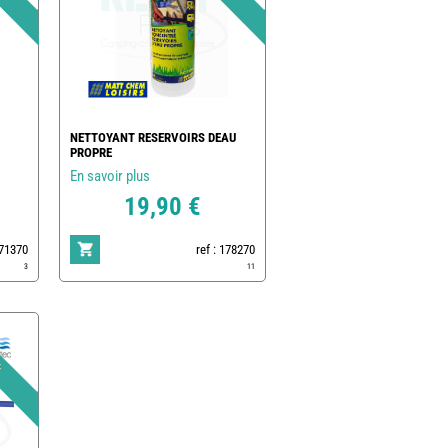
NETTOYANT RESERVOIRS DEAU
PROPRE
En savoir plus
19,90 €
171370
ref : 178270
3
11