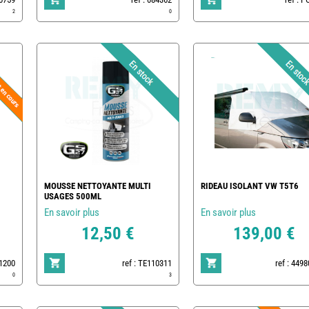
2
0
MOUSSE NETTOYANTE MULTI
RIDEAU ISOLANT VW T5T6
USAGES 500ML
En savoir plus
En savoir plus
12,50 €
139,00 €
01200
ref : TE110311
ref : 449
0
3