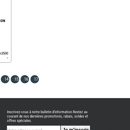
ION
EA3500
1
14
15
16
17
Inscrivez-vous à notre bulletin d'information Restez au
courant de nos dernières promotions, rabais, soldes et
offres spéciales.