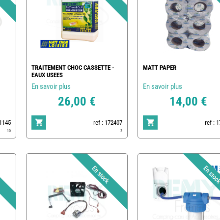
TRAITEMENT CHOC CASSETTE -
MATT PAPER
EAUX USEES
En savoir plus
En savoir plus
26,00 €
14,00 €
1145
ref : 172407
ref : 
10
2