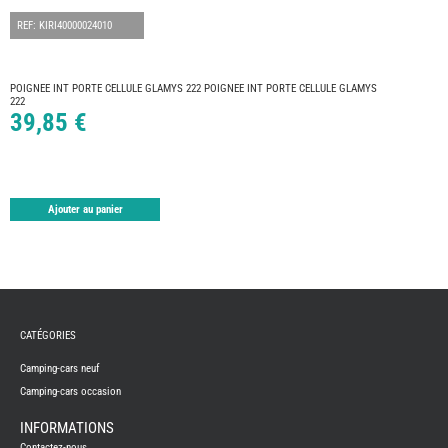
FOUR
DREA
REF: KIRI40000024010
FOUR
FLOR
FOUR
FREE
POIGNEE INT PORTE CELLULE GLAMYS 222 POIGNEE INT PORTE CELLULE GLAMYS
222
FOUR
39,85 €
NOMA
NATIO
FOUR
ROBE
FOUR
OCCA
Ajouter au panier
ADRI
BURS
CARA
KARM
MOBI
CATÉGORIES
PILOT
ACCE
Camping-cars neuf
Camping-cars occasion
ALAR
ARTS
INFORMATIONS
DE
LA
Contactez-nous