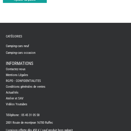
PORTE
VELO
-
ATTEL
PROD
ENTRE
REFRI
CATÉGORIES
SUMO
SPRIN
-
Camping-cars neuf
SUSPE
Camping-cars occasion
TELEV
SUPPO
CONN
INFORMATIONS
THET
Contactez-nous
PIECE
DETAC
Mentions Légales
RGPD - CONFIDENTIALITES
TOILE
SECH
Conditions générales de ventes
-
TRELI
Actualités
-
ARWI
Atelier et SAV
Vidéos Youtubes
TRAI
DE
L
EAU
Téléphone : 05 45 31 05 58
EVE
2001 Route de montjean 16700 Ruffec
L'IN
CAM
Livraison offerte dès 450 € ( sauf produit hors gabarit