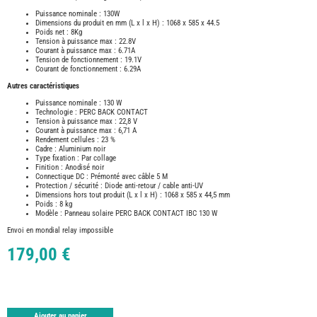
TABLE
Puissance nominale : 130W
ASPIR
Dimensions du produit en mm (L x l x H) : 1068 x 585 x 44.5
-
Poids net : 8Kg
LAVA
Tension à puissance max : 22.8V
Courant à puissance max : 6.71A
CAME
Tension de fonctionnement : 19.1V
GPS-
RADI
Courant de fonctionnement : 6.29A
Autres caractéristiques
CHAU
ET
CHAU
Puissance nominale : 130 W
EAU
Technologie : PERC BACK CONTACT
Tension à puissance max : 22,8 V
CLIMA
Courant à puissance max : 6,71 A
ET
Rendement cellules : 23 %
GLACI
Cadre : Aluminium noir
Type fixation : Par collage
ENERG
Finition : Anodisé noir
Connectique DC : Prémonté avec câble 5 M
EQUI
INTER
Protection / sécurité : Diode anti-retour / cable anti-UV
EXTER
Dimensions hors tout produit (L x l x H) : 1068 x 585 x 44,5 mm
Poids : 8 kg
FRON
Modèle : Panneau solaire PERC BACK CONTACT IBC 130 W
RUNN
Envoi en mondial relay impossible
GAZ
179,00 €
HUILE
-
TRAI
-
ADDIT
IMPRE
3D
Ajouter au panier