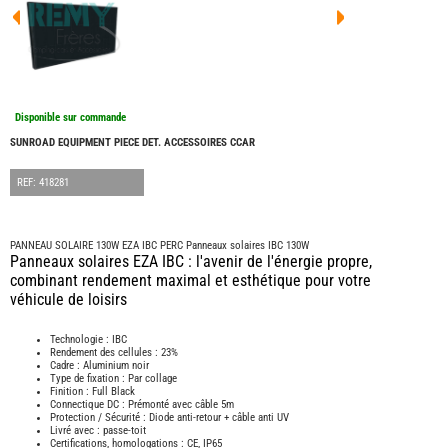
FOUR
DREA
FOUR
FLOR
FOUR
FREE
FOUR
Disponible sur commande
NOMA
NATIO
SUNROAD EQUIPMENT PIECE DET. ACCESSOIRES CCAR
FOUR
ROBE
REF: 418281
FOUR
OCCA
ADRI
PANNEAU SOLAIRE 130W EZA IBC PERC Panneaux solaires IBC 130W
Panneaux solaires EZA IBC : l'avenir de l'énergie propre,
BURS
combinant rendement maximal et esthétique pour votre
CARA
véhicule de loisirs
KARM
MOBI
Technologie : IBC
PILOT
Rendement des cellules : 23%
Cadre : Aluminium noir
ACCE
Type de fixation : Par collage
Finition : Full Black
ALAR
Connectique DC : Prémonté avec câble 5m
Protection / Sécurité : Diode anti-retour + câble anti UV
ARTS
Livré avec : passe-toit
DE
LA
Certifications, homologations : CE, IP65