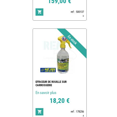
159,00 €
ref : 500137
0
EFFACEUR DE ROUILLE SUR
CARROSSERIE
En savoir plus
18,20 €
ref : 178256
4