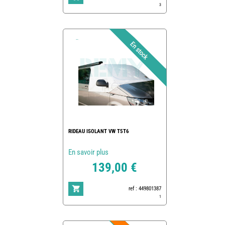
3
RIDEAU ISOLANT VW T5T6
En savoir plus
139,00 €
ref : 449801387
1