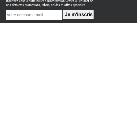
Inscrivez-vous à notre bulletin d'information Restez au courant de
NEUFS
nos dernières promotions, rabais, soldes et offres spéciales.
FOURGON
BENIMAR
FOURGON
DREAMER
FOURGON
FLORIUM
FOURGON
FREEDO
FOURGON
NOMADE
NATION
FOURGON
ROBETA
FOURGONS/VANS
OCCASION
ADRIA
BURSTNER
CARADO
KARMANN
MOBIL
PILOTE
ACCESSOIRES