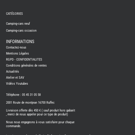
REMY
FRERES
CATÉGORIES
CAMPING-
CARS
NEUFS
Camping-cars neuf
Camping-cars occasion
CAMPING-
CAR
ADRIA
INFORMATIONS
CAMPING-
Contactez-nous
CAR
BENIMAR
Mentions Légales
RGPD - CONFIDENTIALITES
CAMPING-
CAR
Conditions générales de ventes
CARADO
Actualités
CAMPING-
CAR
Atelier et SAV
FLEURETTE
Vidéos Youtubes
CAMPING-
CAR
ITINEO
Téléphone : 05 45 31 05 58
CAMPING-
2001 Route de montjean 16700 Ruffec
CARS
OCCASION
Livraison offerte dès 450 € ( sauf produit hors gabarit
, merci de nous appeler pour ce type de produit)
CAMPING-
CAR
Nous nous engageons à vous satisfaire pour chaque
CARADO
commande.
FOURGONS/VANS