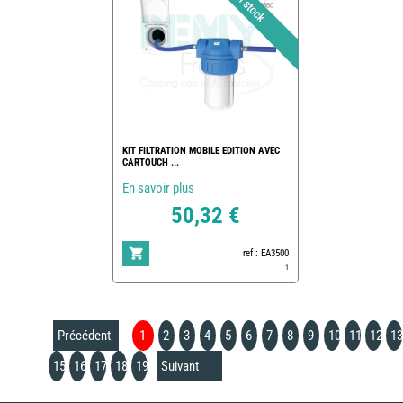
KIT FILTRATION MOBILE EDITION AVEC
CARTOUCH ...
En savoir plus
50,32 €
ref : EA3500
1
Précédent
1
2
3
4
5
6
7
8
9
10
11
12
13
15
16
17
18
19
Suivant