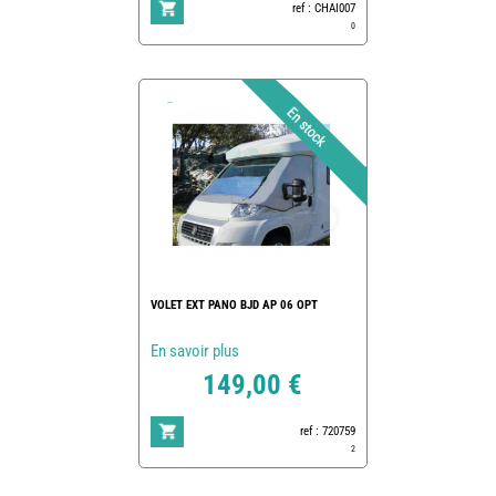
ref : CHAI007
0
VOLET EXT PANO BJD AP 06 OPT
En savoir plus
149,00 €
ref : 720759
2