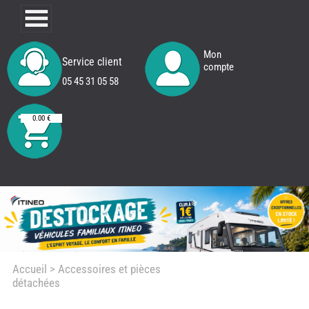
Mon
Service client
compte
05 45 31 05 58
0.00 €
Accueil
> Accessoires et pièces
détachées