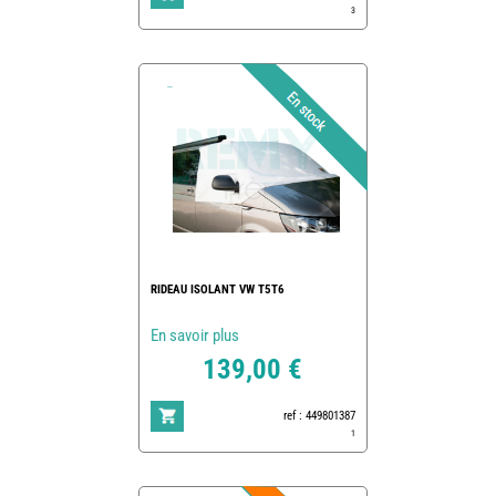
3
RIDEAU ISOLANT VW T5T6
En savoir plus
139,00 €
ref : 449801387
1