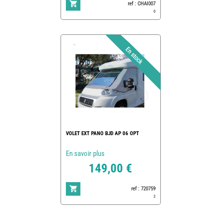
ref : CHAI007
0
VOLET EXT PANO BJD AP 06 OPT
En savoir plus
149,00 €
ref : 720759
2