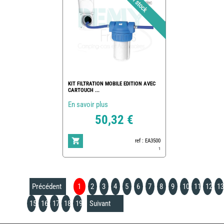
KIT FILTRATION MOBILE EDITION AVEC
CARTOUCH ...
En savoir plus
50,32 €
ref : EA3500
1
Précédent
1
2
3
4
5
6
7
8
9
10
11
12
13
15
16
17
18
19
Suivant