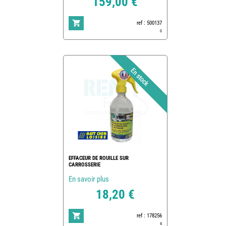
159,00 €
ref : 500137
0
EFFACEUR DE ROUILLE SUR
CARROSSERIE
En savoir plus
18,20 €
ref : 178256
4