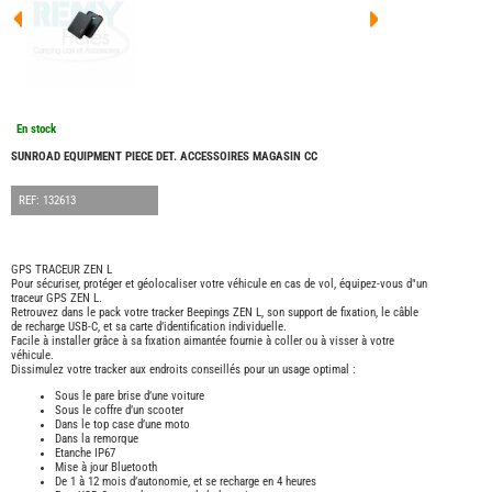
FOUR
DREA
FOUR
FLOR
FOUR
FREE
FOUR
En stock
NOMA
NATIO
SUNROAD EQUIPMENT PIECE DET. ACCESSOIRES MAGASIN CC
FOUR
ROBE
REF: 132613
FOUR
OCCA
ADRI
GPS TRACEUR ZEN L
Pour sécuriser, protéger et géolocaliser votre véhicule en cas de vol, équipez-vous d"un
BURS
traceur GPS ZEN L.
CARA
Retrouvez dans le pack votre tracker Beepings ZEN L, son support de fixation, le câble
de recharge USB-C, et sa carte d’identification individuelle.
KARM
Facile à installer grâce à sa fixation aimantée fournie à coller ou à visser à votre
MOBI
véhicule.
Dissimulez votre tracker aux endroits conseillés pour un usage optimal :
PILOT
Sous le pare brise d’une voiture
ACCE
Sous le coffre d’un scooter
Dans le top case d’une moto
ALAR
Dans la remorque
Etanche IP67
ARTS
Mise à jour Bluetooth
DE
De 1 à 12 mois d’autonomie, et se recharge en 4 heures
LA