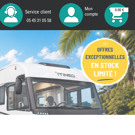
Mon
0.00 €
Service client
compte
05 45 31 05 58
REMY
FRERES