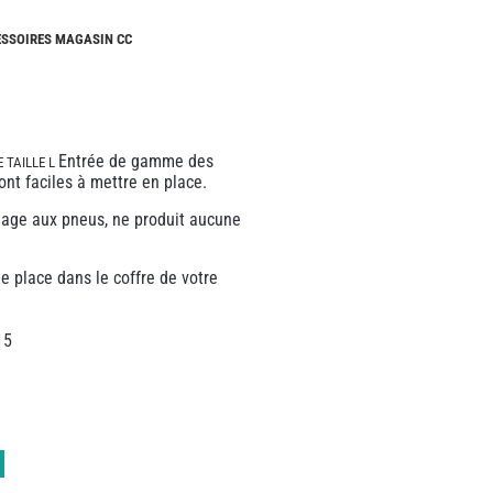
CAMPING-
CARS
CESSOIRES MAGASIN CC
NEUFS
CAMPING-
CAR
ADRIA
Entrée de gamme des
 TAILLE L
CAMPING-
sont faciles à mettre en place.
CAR
BENIMAR
ge aux pneus, ne produit aucune
CAMPING-
CAR
CARADO
e place dans le coffre de votre
CAMPING-
CAR
15
FLEURETTE
CAMPING-
CAR
ITINEO
CAMPING-
CARS
OCCASION