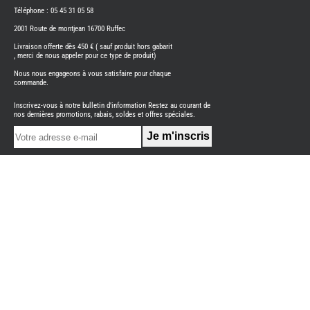
PORTE
Téléphone : 05 45 31 05 58
VELO
-
2001 Route de montjean 16700 Ruffec
ATTEL
Livraison offerte dès 450 € ( sauf produit hors gabarit
PROD
ENTRE
, merci de nous appeler pour ce type de produit)
REFRI
Nous nous engageons à vous satisfaire pour chaque
commande.
SUMO
SPRIN
-
Inscrivez-vous à notre bulletin d'information Restez au courant de
SUSPE
nos dernières promotions, rabais, soldes et offres spéciales.
TELEV
SUPPO
CONN
THET
PIECE
DETAC
TOILE
SECH
-
TRELI
-
ARWI
TRAI
DE
L
EAU
EVE
L'IN
CAM