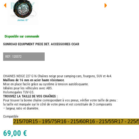
FOUR
DREA
FOUR
FLOR
FOUR
FREE
FOUR
Disponible sur commande
NOMA
NATIO
SUNROAD EQUIPMENT PIECE DET. ACCESSOIRES CCAR
FOUR
ROBE
REF: 120372
FOUR
OCCA
ADRI
CHAINES NEIGE 227 G16 Chaînes neige pour camping-cars, fourgons, SUV et 4x4.
Maillons de 16 mm en acier haute résistance
.
BURS
Mise en place facile grâce au système à tension autobloquante.
CARA
Idéales pour les véhicules avec ABS.
Holomoguées TUV-GS.
KARM
TROUVEZ LA TAILLE DE VOS CHAÎNES :
MOBI
Pour trouver la bonne chaîne correspondant à vos pneus, vérifier votre taille de pneu :
la taille est marquée sur le côté de votre pneu et est constituée de 3 composants
PILOT
– largeur, ratio et diamètre.
ACCE
Compatible
215/70R15 - 195/75R16 - 215/60R16 - 215/55R17 - 225
ALAR
ARTS
69,00 €
DE
LA