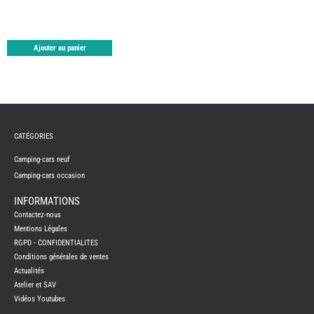
TABLE
ASPIR
-
LAVA
Ajouter au panier
CAME
GPS-
RADI
CHAU
ET
CHAU
EAU
CLIMA
ET
CATÉGORIES
GLACI
ENERG
Camping-cars neuf
EQUI
Camping-cars occasion
INTER
EXTER
INFORMATIONS
FRON
Contactez-nous
RUNN
Mentions Légales
GAZ
RGPD - CONFIDENTIALITES
HUILE
-
Conditions générales de ventes
TRAI
Actualités
-
ADDIT
Atelier et SAV
IMPRE
Vidéos Youtubes
3D