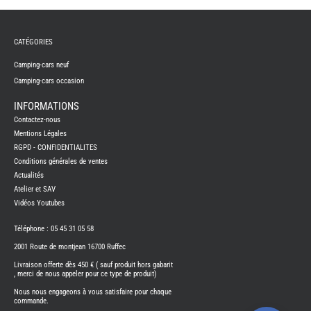
NEUF
CAMP
CAR
CATÉGORIES
ADRI
CAMP
Camping-cars neuf
CAR
BENI
Camping-cars occasion
CAMP
CAR
INFORMATIONS
CARA
Contactez-nous
CAMP
CAR
Mentions Légales
FLEUR
RGPD - CONFIDENTIALITES
CAMP
Conditions générales de ventes
CAR
ITINE
Actualités
Atelier et SAV
CAMP
CAR
Vidéos Youtubes
OCCA
Téléphone : 05 45 31 05 58
CAMP
CAR
CARA
2001 Route de montjean 16700 Ruffec
FOUR
Livraison offerte dès 450 € ( sauf produit hors gabarit
NEUF
, merci de nous appeler pour ce type de produit)
FOUR
Nous nous engageons à vous satisfaire pour chaque
BENI
commande.