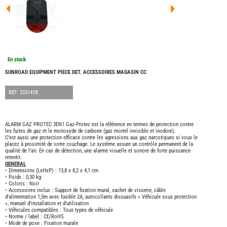
FOUR
DREA
FOUR
FLOR
FOUR
FREE
FOUR
En stock
NOMA
NATIO
SUNROAD EQUIPMENT PIECE DET. ACCESSOIRES MAGASIN CC
FOUR
ROBE
REF: 333141B
FOUR
OCCA
ADRI
ALARM GAZ PROTEC 3EN1 Gaz-Protec est la référence en termes de protection contre
les fuites de gaz et le monoxyde de carbone (gaz mortel invisible et inodore).
BURS
C’est aussi une protection efficace contre les agressions aux gaz narcotiques si vous le
CARA
placez à proximité de votre couchage. Le système assure un contrôle permanent de la
qualité de l’air. En cas de détection, une alarme visuelle et sonore de forte puissance
KARM
retentit.
MOBI
GENERAL
• Dimensions (LxHxP) : 13,8 x 8,2 x 4,1 cm
PILOT
• Poids : 0,30 kg
• Coloris : Noir
ACCE
• Accessoires inclus : Support de fixation mural, sachet de visserie, câble
d’alimentation 1,5m avec fusible 2A, autocollants dissuasifs « Véhicule sous protection
ALAR
», manuel d’installation et d’utilisation
• Véhicules compatibles : Tous types de véhicule
ARTS
• Norme / label : CE/RoHS
DE
• Mode de pose : Fixation murale
LA