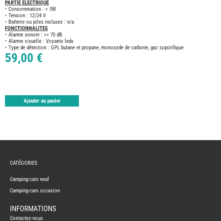
TABLE
PARTIE ELECTRIQUE
• Consommation : < 3W
ASPIR
• Tension : 12/24 V
-
• Batterie ou piles incluses : n/a
LAVA
FONCTIONNALITES
• Alarme sonore : >= 70 dB
CAME
• Alarme visuelle : Voyants leds
GPS-
• Type de détection : GPL butane et propane, monoxyde de carbone, gaz soporifique
RADI
59,00 €
CHAU
ET
CHAU
EAU
CLIMA
ET
GLACI
Ajouter au panier
ENERG
EQUI
INTER
EXTER
FRON
RUNN
CATÉGORIES
GAZ
HUILE
Camping-cars neuf
-
TRAI
Camping-cars occasion
-
ADDIT
INFORMATIONS
IMPRE
3D
Contactez-nous